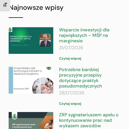
Najnowsze wpisy
TOGGLE FONT SIZE
Wsparcie inwestycji dla
największych – MŚP na
marginesie
31/07/2026
Czytaj więcej
Potrzebne bardziej
precyzyjne przepisy
dotyczące praktyk
pseudomedycznych
28/07/2026
Czytaj więcej
ZRP sygnatariuszem apelu o
kontynuowanie prac nad
wykazem zawodów