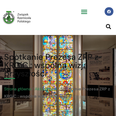
Spotkanie Prezesa ZRP z
KRGiC : wspólna wizja
przyszłości
Strona główna
/
Aktualności
/
Spotkanie Prezesa ZRP z
KRGiC : wspólna wizja przyszłości