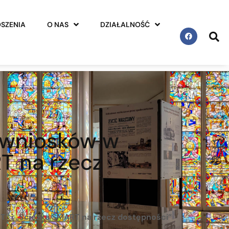
SZENIA
O NAS
DZIAŁALNOŚĆ
 wniosków w
T na rzecz
” i „Ścieżka SMART na rzecz dostępności”