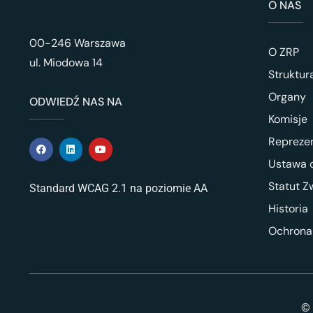
O NAS
00-246 Warszawa
O ZRP
ul. Miodowa 14
Struktur
Organy
ODWIEDŹ NAS NA
Komisje
Repreze
Ustawa o
Statut Z
Standard WCAG 2.1 na poziomie AA
Historia
Ochrona
© 