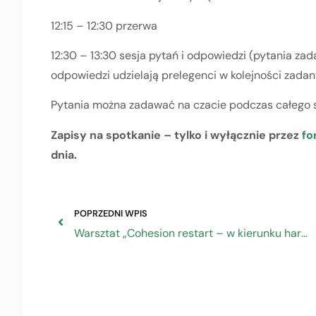
12:15 – 12:30 przerwa
12:30 – 13:30 sesja pytań i odpowiedzi (pytania za
odpowiedzi udzielają prelegenci w kolejności zada
Pytania można zadawać na czacie podczas całego 
Zapisy na spotkanie – tylko i wyłącznie przez
fo
dnia.
POPRZEDNI WPIS
Warsztat „Cohesion restart – w kierunku harmonijnego, bardziej konkurencyjnego i odpornego rozwoju regionów UE”