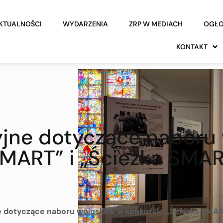
KTUALNOŚCI
WYDARZENIA
ZRP W MEDIACH
OGŁO
KONTAKT
yjne dotyczące naboru
SMART” i „Ścieżka SMAR
e dotyczące naboru wniosków w konkursie „Ścieżka SMART