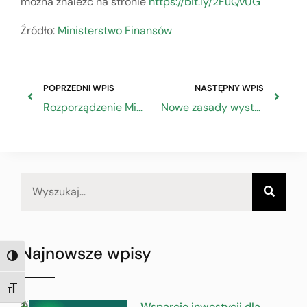
można znaleźć na stronie
https://bit.ly/2FuQvUG
Źródło:
Ministerstwo Finansów
POPRZEDNI WPIS
NASTĘPNY WPIS
Rozporządzenie Ministra Klimatu ws BDO
Nowe zasady wystawiania faktur do paragonów
Najnowsze wpisy
TOGGLE HIGH CONTRAST
TOGGLE FONT SIZE
Wsparcie inwestycji dla