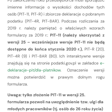
Po zakończeniu roku przedsiębiorca musi sporządzić
imienne informacje o wysokości dochodów tych
osób (PIT-11, PIT-R) i zbiorcze deklaracje o pobranym
podatku (PIT-4R, PIT-8AR). Podczas rozliczania za
2019 r. należy pamiętać o właściwych wzorach
formularzy za 2019 r.:
PIT-11 (należy skorzystać z
wersji 25 – wcześniejsze wersje PIT-11 nie będą
dostępne do końca stycznia 2020 r.),
PIT-R (20),
PIT-4R (9) i PIT-8AR (80). Ich interaktywne wersje
znajdują się na stronie podatki.gov.pl w zakładce
e-
deklaracje-pit/dla-platnikow
. Oznaczenie wersji
można potwierdzić w prawym dolnym rogu
formularza.
Uwaga:
tylko złożenie PIT-11 w wersji 25.
formularza pozwoli na uwzględnienie tzw. ulgi dla
młodych pracowników (tj. osób do 26 roku życia)