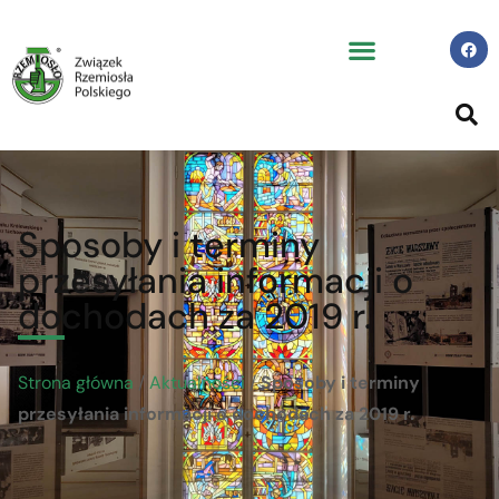
Sposoby i terminy
przesyłania informacji o
dochodach za 2019 r.
Strona główna
/
Aktualności
/
Sposoby i terminy
przesyłania informacji o dochodach za 2019 r.