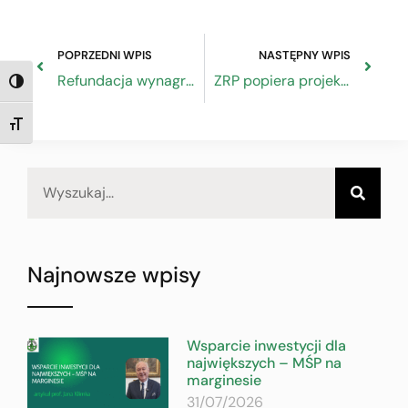
POPRZEDNI WPIS
NASTĘPNY WPIS
Refundacja wynagrodzeń młodocianych pracowników wraca na właściwe tory
ZRP popiera projekt ustawy Ministerstwa Rozwoju i Technologii
TOGGLE HIGH CONTRAST
TOGGLE FONT SIZE
Najnowsze wpisy
Wsparcie inwestycji dla
największych – MŚP na
marginesie
31/07/2026