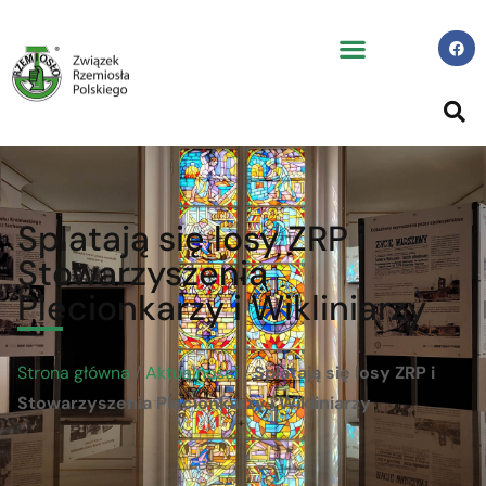
Splatają się losy ZRP i
Stowarzyszenia
Plecionkarzy i Wikliniarzy
Strona główna
/
Aktualności
/
Splatają się losy ZRP i
Stowarzyszenia Plecionkarzy i Wikliniarzy