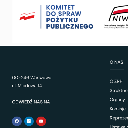
O NAS
00-246 Warszawa
O ZRP
ul. Miodowa 14
Struktur
Organy
ODWIEDŹ NAS NA
Komisje
Repreze
Ustawa o