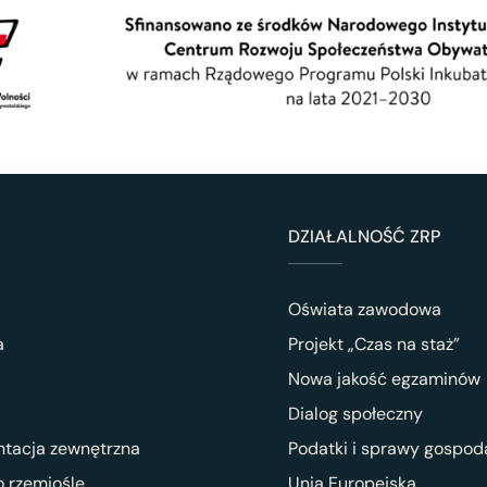
DZIAŁALNOŚĆ ZRP
Oświata zawodowa
a
Projekt „Czas na staż”
Nowa jakość egzaminów
Dialog społeczny
ntacja zewnętrzna
Podatki i sprawy gospod
 rzemiośle
Unia Europejska