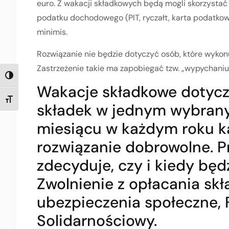
euro. Z wakacji składkowych będą mogli skorzystać 
podatku dochodowego (PIT, ryczałt, karta podatko
minimis.
Rozwiązanie nie będzie dotyczyć osób, które wykon
Zastrzeżenie takie ma zapobiegać tzw. „wypychani
TOGGLE HIGH CONTRAST
Wakacje składkowe dotyczą
TOGGLE FONT SIZE
składek w jednym wybrany
miesiącu w każdym roku k
rozwiązanie dobrowolne. P
zdecyduje, czy i kiedy będz
Zwolnienie z opłacania sk
ubezpieczenia społeczne, 
Solidarnościowy.