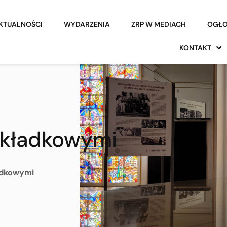
KTUALNOŚCI
WYDARZENIA
ZRP W MEDIACH
OGŁO
KONTAKT
składkowymi
adkowymi