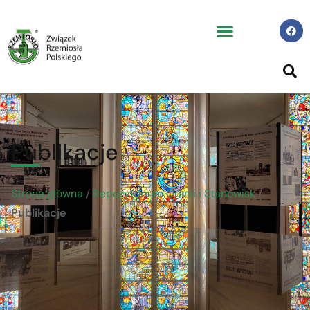
Publikacje
Strona główna
/
Repozytorium Opinii i Stanowisk
/
Publikacje