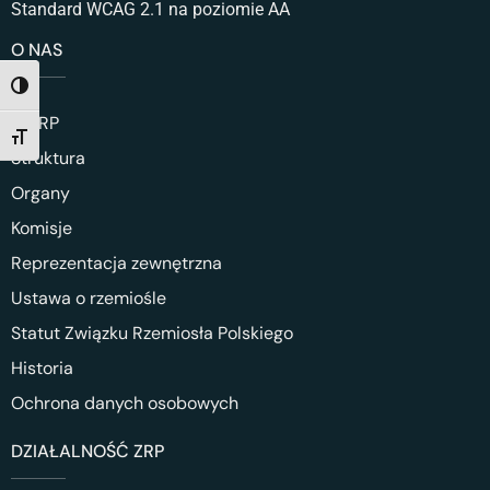
Standard WCAG 2.1 na poziomie AA
O NAS
TOGGLE HIGH CONTRAST
O ZRP
TOGGLE FONT SIZE
Struktura
Organy
Komisje
Reprezentacja zewnętrzna
Ustawa o rzemiośle
Statut Związku Rzemiosła Polskiego
Historia
Ochrona danych osobowych
DZIAŁALNOŚĆ ZRP