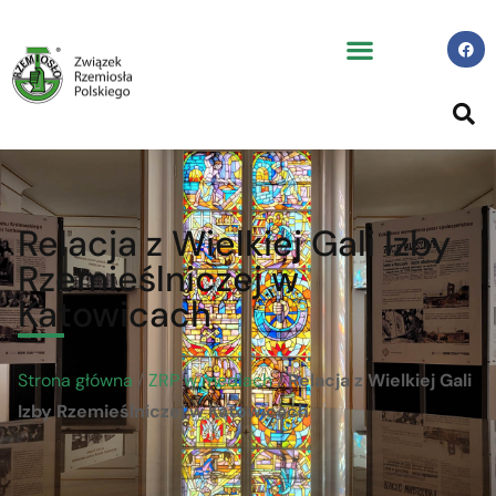
Relacja z Wielkiej Gali Izby
Rzemieślniczej w
Katowicach
Strona główna
/
ZRP w mediach
/
Relacja z Wielkiej Gali
Izby Rzemieślniczej w Katowicach