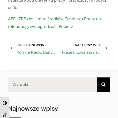
nauki zawodu dla rynku pracy i przyszłości młodych
osób.
APEL ZRP dot. limitu środków Funduszu Pracy na
refundację wynagrodzeń
Pobierz
POPRZEDNI WPIS
NASTĘPNY WPIS
Polskie Radio Białystok o spotkaniu w Izbie Rzemieślniczej
Prezes Kowalski nagrodzony przez Głównego Inspektora Pracy
TOGGLE HIGH CONTRAST
Najnowsze wpisy
TOGGLE FONT SIZE