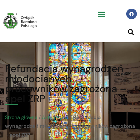
Refundacja wynagrodzeń
młodocianych
pracowników zagrożona –
apel ZRP
Strona główna
/
Aktualności
/
Refundacja
wynagrodzeń młodocianych pracowników zagrożona
– apel ZRP