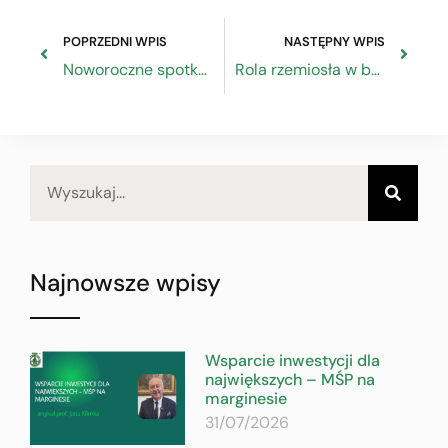
POPRZEDNI WPIS
NASTĘPNY WPIS
Noworoczne spotkanie w Nowym Sączu
Rola rzemiosła w budowaniu odporności państwa
Najnowsze wpisy
Wsparcie inwestycji dla
największych – MŚP na
marginesie
31/07/2026