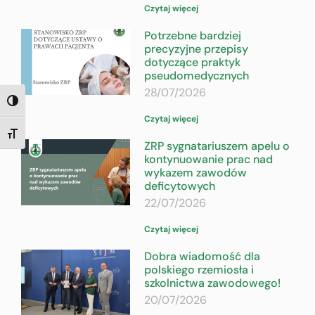
Czytaj więcej
Potrzebne bardziej
precyzyjne przepisy
dotyczące praktyk
pseudomedycznych
28/07/2026
TOGGLE HIGH CONTRAST
Czytaj więcej
TOGGLE FONT SIZE
ZRP sygnatariuszem apelu o
kontynuowanie prac nad
wykazem zawodów
deficytowych
22/07/2026
Czytaj więcej
Dobra wiadomość dla
polskiego rzemiosła i
szkolnictwa zawodowego!
20/07/2026