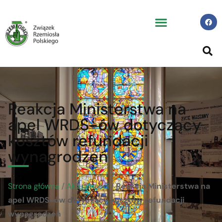
Reakcja Ministerstwa na
apel WRDS-ów dotyczący
kosztów refundacji
wynagrodzeń
Strona główna
/
Aktualności
/
Reakcja Ministerstwa na
apel WRDS-ów dotyczący kosztów refundacji
wynagrodzeń