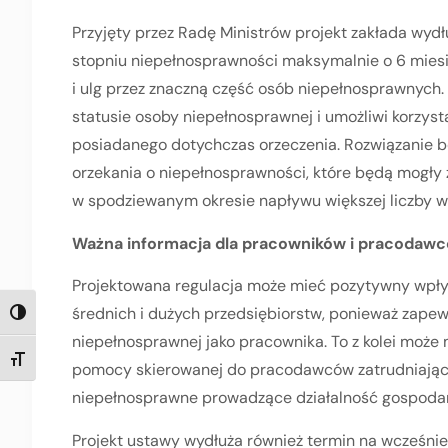
Przyjęty przez Radę Ministrów projekt zakłada wyd
stopniu niepełnosprawności maksymalnie o 6 miesi
i ulg przez znaczną część osób niepełnosprawnych.
statusie osoby niepełnosprawnej i umożliwi korzys
posiadanego dotychczas orzeczenia. Rozwiązanie b
orzekania o niepełnosprawności, które będą mogły
w spodziewanym okresie napływu większej liczby w
Ważna informacja dla pracowników i pracodaw
Projektowana regulacja może mieć pozytywny wpływ
średnich i dużych przedsiębiorstw, ponieważ zapew
TOGGLE HIGH CONTRAST
niepełnosprawnej jako pracownika. To z kolei moż
TOGGLE FONT SIZE
pomocy skierowanej do pracodawców zatrudniając
niepełnosprawne prowadzące działalność gospodar
Projekt ustawy wydłuża również termin na wcześnie