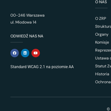
O NAS
00-246 Warszawa
O ZRP
ul. Miodowa 14
Struktur
Organy
ODWIEDŹ NAS NA
Komisje
Repreze
Ustawa o
Statut Z
Standard WCAG 2.1 na poziomie AA
Historia
Ochrona
© 