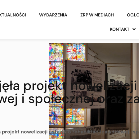
KTUALNOŚCI
WYDARZENIA
ZRP W MEDIACH
OGŁO
KONTAKT
ęła projekt nowelizacj
wej i społecznej oraz 
 projekt nowelizacji ustawy o rehabilitacji zawodowej i