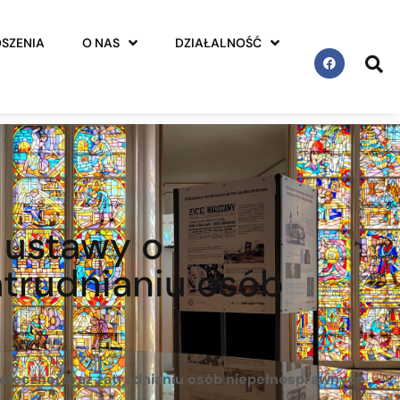
SZENIA
O NAS
DZIAŁALNOŚĆ
i ustawy o
zatrudnianiu osób
 społecznej oraz zatrudnianiu osób niepełnosprawnych