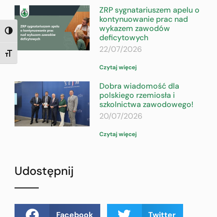
ZRP sygnatariuszem apelu o
kontynuowanie prac nad
wykazem zawodów
TOGGLE HIGH CONTRAST
deficytowych
22/07/2026
TOGGLE FONT SIZE
Czytaj więcej
Dobra wiadomość dla
polskiego rzemiosła i
szkolnictwa zawodowego!
20/07/2026
Czytaj więcej
Udostępnij
Facebook
Twitter