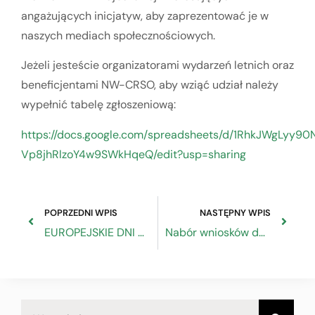
angażujących inicjatyw, aby zaprezentować je w
naszych mediach społecznościowych.
Jeżeli jesteście organizatorami wydarzeń letnich oraz
beneficjentami NW-CRSO, aby wziąć udział należy
wypełnić tabelę zgłoszeniową:
https://docs.google.com/spreadsheets/d/1RhkJWgLyy9
Vp8jhRlzoY4w9SWkHqeQ/edit?usp=sharing
POPRZEDNI WPIS
NASTĘPNY WPIS
EUROPEJSKIE DNI PRACY
Nabór wniosków do działania „Automatyzacja i robotyzacja w MŚP”