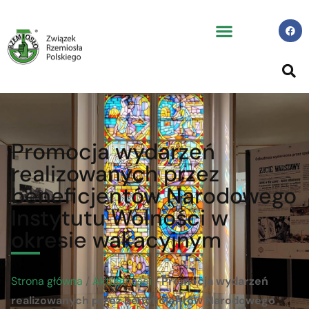
Promocja wydarzeń
realizowanych przez
beneficjentów Narodowego
Instytutu Wolności w
okresie wakacyjnym
Strona główna
/
Aktualności
/
Promocja wydarzeń
realizowanych przez beneficjentów Narodowego