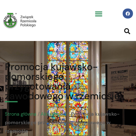
Promocja kujawsko-
pomorskiego
przygotowania
zawodowego w rzemiośle
Strona główna
/
Aktualności
/
Promocja kujawsko-
pomorskiego przygotowania zawodowego w
rzemiośle