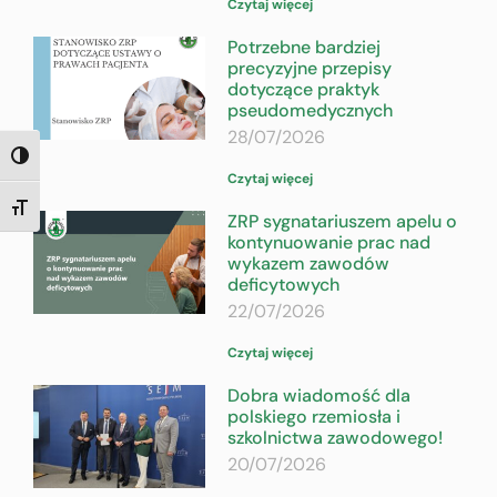
Czytaj więcej
Potrzebne bardziej
precyzyjne przepisy
dotyczące praktyk
pseudomedycznych
28/07/2026
TOGGLE HIGH CONTRAST
Czytaj więcej
TOGGLE FONT SIZE
ZRP sygnatariuszem apelu o
kontynuowanie prac nad
wykazem zawodów
deficytowych
22/07/2026
Czytaj więcej
Dobra wiadomość dla
polskiego rzemiosła i
szkolnictwa zawodowego!
20/07/2026