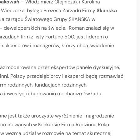
Opakowań
– Włodzimierz Olejniczak i Karolina
 Wieczorka, byłego Prezesa Zarządu Firmy
Skanska
onka zarządu Światowego Grupy SKANSKA w
 – deweloperskich na świecie. Roman znalazł się w
rządach firm z listy Fortune 500, jest liderem o
sukcesorów i managerów, którzy chcą świadomie
oraz moderowane przez ekspertów panele dyskusyjne,
inni. Polscy przedsiębiorcy i eksperci będą rozmawiać
irm rodzinnych, fundacjach rodzinnych,
ia inwestycji i budowaniu mechanizmów ładu
ne jest także uroczyste wyróżnienie i nagrodzenie
 nominowanych w Konkursie Firma Rodzinna Roku.
tw wezmą udział w rozmowie na temat skutecznej