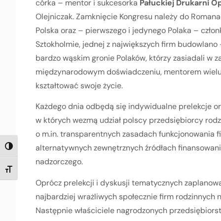
córka – mentor i sukcesorka
Pałuckiej Drukarni 
Olejniczak. Zamknięcie Kongresu należy do Romana
Polska oraz – pierwszego i jedynego Polaka – czł
Sztokholmie, jednej z największych firm budowlano
bardzo wąskim gronie Polaków, którzy zasiadali w za
międzynarodowym doświadczeniu, mentorem wielu 
kształtować swoje życie.
Każdego dnia odbędą się indywidualne prelekcje 
w których wezmą udział polscy przedsiębiorcy rodz
o m.in. transparentnych zasadach funkcjonowania f
alternatywnych zewnętrznych źródłach finansowan
TOGGLE HIGH CONTRAST
nadzorczego.
TOGGLE FONT SIZE
Oprócz prelekcji i dyskusji tematycznych zaplanowa
najbardziej wrażliwych społecznie firm rodzinnych
Następnie właściciele nagrodzonych przedsiębiors