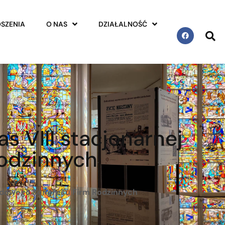
SZENIA
O NAS
DZIAŁALNOŚĆ
s VIII stacjonarnej
odzinnych
arodowego Kongresu Firm Rodzinnych