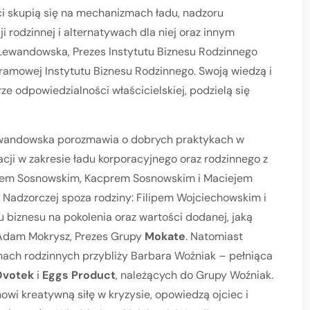
i skupią się na mechanizmach ładu, nadzoru
ji rodzinnej i alternatywach dla niej oraz innym
Lewandowska, Prezes Instytutu Biznesu Rodzinnego
ramowej Instytutu Biznesu Rodzinnego. Swoją wiedzą i
 odpowiedzialności właścicielskiej, podzielą się
wandowska porozmawia o dobrych praktykach w
acji w zakresie ładu korporacyjnego oraz rodzinnego z
iewem Sosnowskim, Kacprem Sosnowskim i Maciejem
 Nadzorczej spoza rodziny: Filipem Wojciechowskim i
biznesu na pokolenia oraz wartości dodanej, jaką
 Adam Mokrysz, Prezes Grupy
Mokate
. Natomiast
ach rodzinnych przybliży Barbara Woźniak – pełniąca
Ovotek
i
Eggs Product
, należących do Grupy Woźniak.
nowi kreatywną siłę w kryzysie, opowiedzą ojciec i