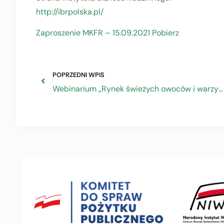
http://ibrpolska.pl/
Zaproszenie MKFR – 15.09.2021 Pobierz
POPRZEDNI WPIS
Webinarium „Rynek świeżych owoców i warzyw – trendy oraz perspektywy rozwoju sektora”