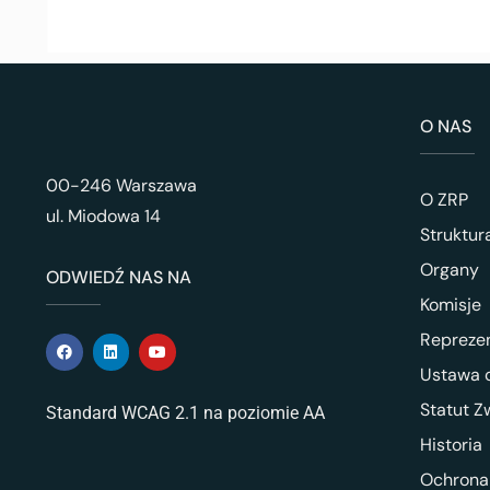
O NAS
00-246 Warszawa
O ZRP
ul. Miodowa 14
Struktur
Organy
ODWIEDŹ NAS NA
Komisje
Repreze
Ustawa o
Statut Z
Standard WCAG 2.1 na poziomie AA
Historia
Ochrona