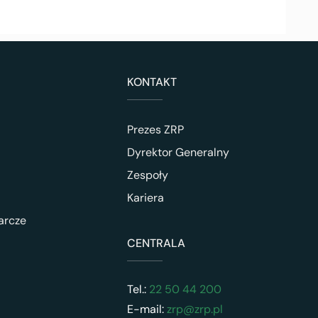
KONTAKT
Prezes ZRP
Dyrektor Generalny
Zespoły
Kariera
arcze
CENTRALA
Tel.:
22 50 44 200
E-mail:
zrp@zrp.pl