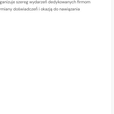
organizuje szereg wydarzeń́ dedykowanych firmom
ymiany doświadczeń́ i okazją do nawiązania