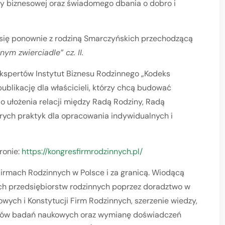
ziny biznesowej oraz świadomego dbania o dobro i
ą się ponownie z rodziną Smarczyńskich przechodzącą
nym zwierciadle” cz. II.
kspertów Instytut Biznesu Rodzinnego „Kodeks
publikację dla właścicieli, którzy chcą budować
o ułożenia relacji między Radą Rodziny, Radą
rych praktyk dla opracowania indywidualnych i
ronie:
https://kongresfirmrodzinnych.pl/
rmach Rodzinnych w Polsce i za granicą. Wiodącą
skich przedsiębiorstw rodzinnych poprzez doradztwo w
owych i Konstytucji Firm Rodzinnych, szerzenie wiedzy,
ików badań naukowych oraz wymianę doświadczeń