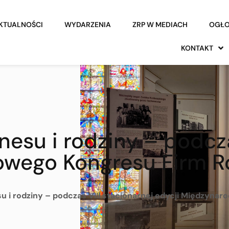
KTUALNOŚCI
WYDARZENIA
ZRP W MEDIACH
OGŁO
KONTAKT
znesu i rodziny – podcza
owego Kongresu Firm R
esu i rodziny – podczas VIII stacjonarnej edycji Międzyn