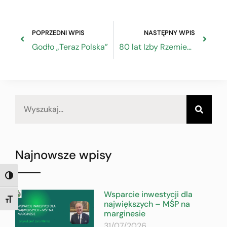
POPRZEDNI WPIS
NASTĘPNY WPIS
Godło „Teraz Polska”
80 lat Izby Rzemieślniczej w Rzeszowie
Najnowsze wpisy
TOGGLE HIGH CONTRAST
Wsparcie inwestycji dla
TOGGLE FONT SIZE
największych – MŚP na
marginesie
31/07/2026