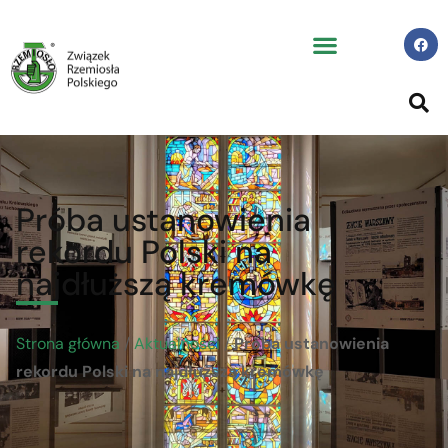
Próba ustanowienia
rekordu Polski na
najdłuższą kremówkę
Strona główna
/
Aktualności
/
Próba ustanowienia
rekordu Polski na najdłuższą kremówkę