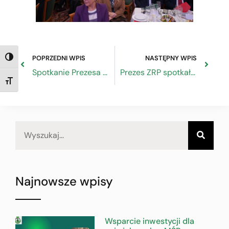
POPRZEDNI WPIS
NASTĘPNY WPIS
TOGGLE HIGH CONTRAST
Spotkanie Prezesa ZRP z Arcybiskupem Adrianem Galbasem
Prezes ZRP spotkał się z Ministrem Obrony Narodowej
TOGGLE FONT SIZE
Najnowsze wpisy
Wsparcie inwestycji dla