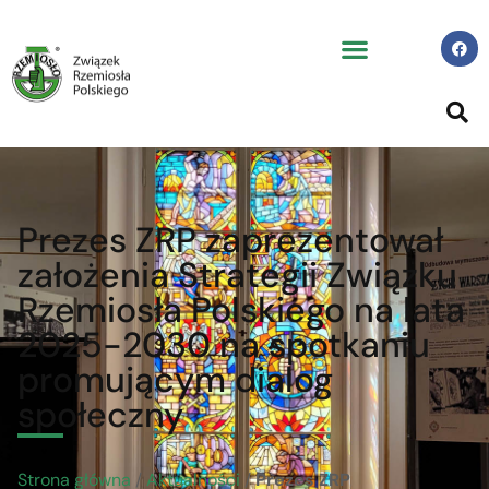
Prezes ZRP zaprezentował
założenia Strategii Związku
Rzemiosła Polskiego na lata
2025-2030 na spotkaniu
promującym dialog
społeczny
Strona główna
/
Aktualności
/
Prezes ZRP