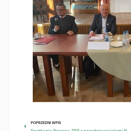
POPRZEDNI WPIS
Spotkanie Prezesa ZRP z przedstawicielami Beskidzkiej Izby Rzemiosła i Przedsiębiorczości