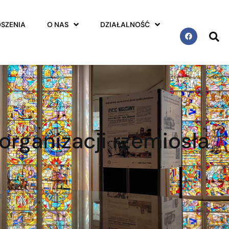
SZENIA
O NAS
DZIAŁALNOŚĆ
organizacji rzemiosła
e