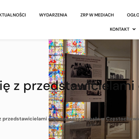
KTUALNOŚCI
WYDARZENIA
ZRP W MEDIACH
OGŁO
KONTAKT
ię z przedstawicielami 
 z przedstawicielami organizacji rzemiosła w Częstochowi