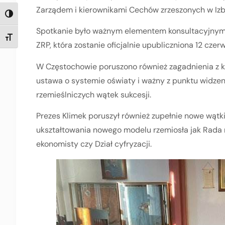
Zarządem i kierownikami Cechów zrzeszonych w Izbi
TOGGLE HIGH CONTRAST
Spotkanie było ważnym elementem konsultacyjnym d
TOGGLE FONT SIZE
ZRP, która zostanie oficjalnie upubliczniona 12 cze
W Częstochowie poruszono również zagadnienia z kt
ustawa o systemie oświaty i ważny z punktu widzen
rzemieślniczych wątek sukcesji.
Prezes Klimek poruszył również zupełnie nowe wątki 
ukształtowania nowego modelu rzemiosła jak Rada
ekonomisty czy Dział cyfryzacji.