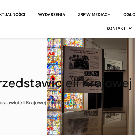
KTUALNOŚCI
WYDARZENIA
ZRP W MEDIACH
OGŁO
KONTAKT
rzedstawicieli Krajowej
dstawicieli Krajowej Izby Kominiarzy