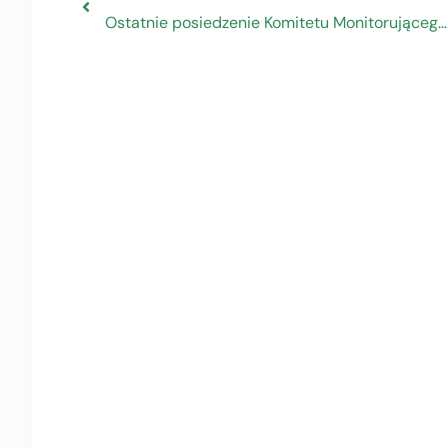
Ostatnie posiedzenie Komitetu Monitorującego Programu Pomoc Techniczna 2014-2020