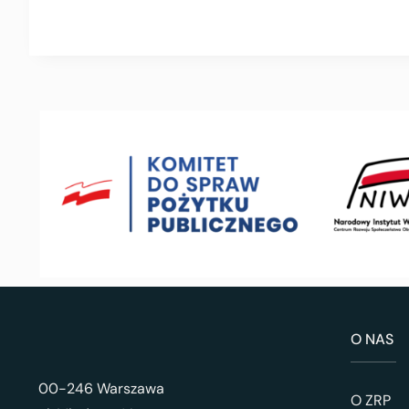
O NAS
00-246 Warszawa
O ZRP