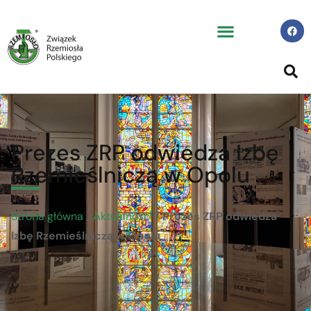
Prezes ZRP odwiedza Izbę
Rzemieślniczą w Opolu
Strona główna
/
Aktualności
/
Prezes ZRP odwiedza
Izbę Rzemieślniczą w Opolu