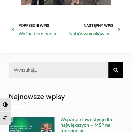
POPRZEDNI WPIS
NASTĘPNY WPIS
Ważna nominacja dla interesów przedsiębiorców
Nabór wniosków w ramach konkursu „Budowanie zdolności partnerów społecznych w zakresie stanowienia oraz monitorowania prawa i polityk publicznych (cz. II)”
Najnowsze wpisy
TOGGLE HIGH CONTRAST
Wsparcie inwestycji dla
TOGGLE FONT SIZE
największych – MŚP na
marginesie