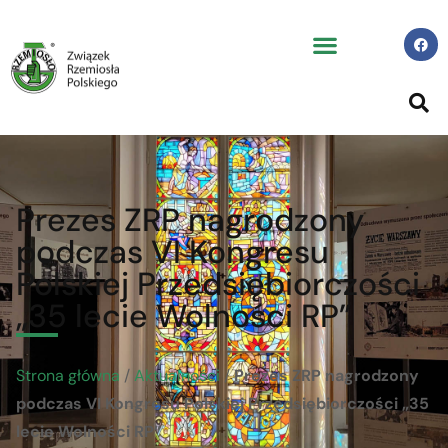
Prezes ZRP nagrodzony
podczas VI Kongresu
Polskiej Przedsiębiorczości
„35 lecie Wolności RP”
Strona główna
/
Aktualności
/
Prezes ZRP nagrodzony
podczas VI Kongresu Polskiej Przedsiębiorczości „35
lecie Wolności RP”