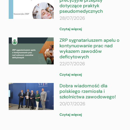
precyzyjne przepisy
dotyczące praktyk
pseudomedycznych
28/07/2026
Czytaj więcej
ZRP sygnatariuszem apelu o
kontynuowanie prac nad
wykazem zawodów
deficytowych
22/07/2026
Czytaj więcej
Dobra wiadomość dla
polskiego rzemiosła i
szkolnictwa zawodowego!
20/07/2026
Czytaj więcej