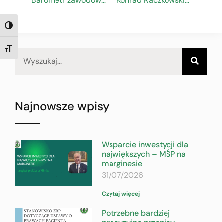
Barometr zawodów 2025
Konrad Raczkowski głównym ekonomistą w Związku Rzemiosła Polskiego
TOGGLE HIGH CONTRAST
TOGGLE FONT SIZE
Najnowsze wpisy
Wsparcie inwestycji dla
największych – MŚP na
marginesie
31/07/2026
Czytaj więcej
Potrzebne bardziej