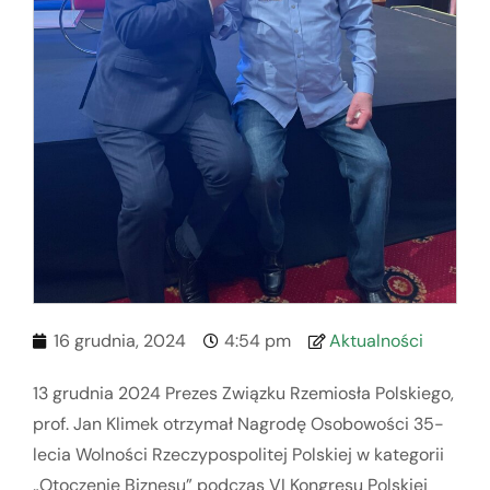
16 grudnia, 2024
4:54 pm
Aktualności
13 grudnia 2024 Prezes Związku Rzemiosła Polskiego,
prof. Jan Klimek otrzymał Nagrodę Osobowości 35-
lecia Wolności Rzeczypospolitej Polskiej w kategorii
„Otoczenie Biznesu” podczas VI Kongresu Polskiej