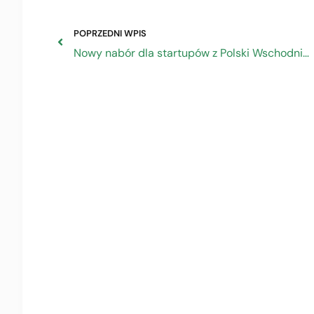
POPRZEDNI WPIS
Nowy nabór dla startupów z Polski Wschodniej – 600 tys. zł na innowacyjne projekty