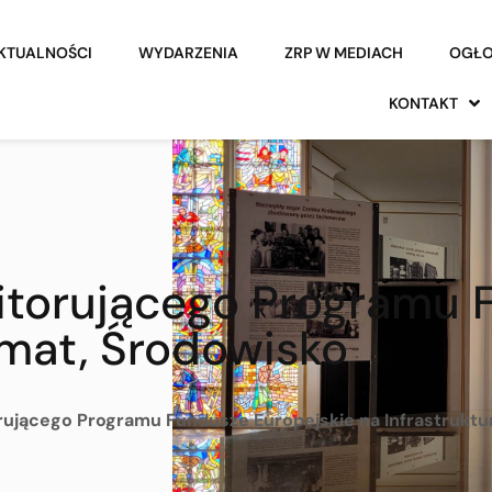
KTUALNOŚCI
WYDARZENIA
ZRP W MEDIACH
OGŁO
KONTAKT
itorującego Programu 
limat, Środowisko
ującego Programu Fundusze Europejskie na Infrastruktur