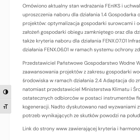
Omówiono aktualny stan wdrażania FEnIKS i uchwal
uproszczenia naboru dla działania 1.4 Gospodarka
projektów: optymalizacja gospodarki surowcami i o
założeń gospodarki obiegu zamkniętego oraz dla dz
także kryteria naboru dla działania FENX.07.01 Infras
działania FENX.06.01 w ramach systemu ochrony zd
Przedstawiciel Państwowe Gospodarstwo Wodne Wod
zaawansowania projektów z zakresu gospodarki wodn
środowiska w ramach działania 2.4 Adaptacja do zm
natomiast przedstawiciel Ministerstwa Klimatu i Śr
TOGGLE HIGH CONTRAST
ostatecznych odbiorców w postaci instrumentów f
kogeneracji. Nadto dyskutowano nad wyzwaniami 
TOGGLE FONT SIZE
potrzeb wynikających ze skutków powodzi na połud
Link do strony www zawierającej kryteria i harmon