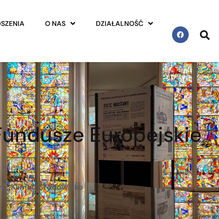
SZENIA
O NAS
DZIAŁALNOŚĆ
Fundusze Europejskie
ę, Klimat, Środowisko