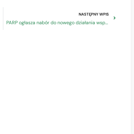
NASTĘPNY WPIS
PARP ogłasza nabór do nowego działania wspierającego MŚP w ekspansji na rynki zagraniczne