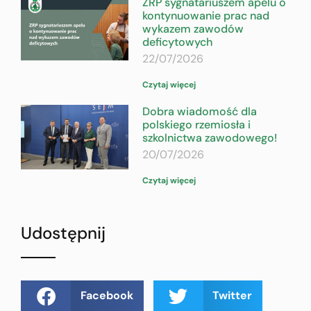
ZRP sygnatariuszem apelu o
kontynuowanie prac nad
wykazem zawodów
deficytowych
22/07/2026
Czytaj więcej
Dobra wiadomość dla
polskiego rzemiosła i
szkolnictwa zawodowego!
20/07/2026
Czytaj więcej
Udostępnij
Facebook
Twitter