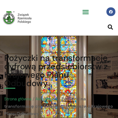
Pożyczki na transformację
cyfrową przedsiębiorstw z
Krajowego Planu
Odbudowy
Strona główna
/
Aktualności
/
Pożyczki na
transformację cyfrową przedsiębiorstw z Krajowego
Planu Odbudowy