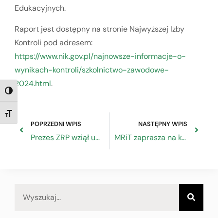
Edukacyjnych.
Raport jest dostępny na stronie Najwyższej Izby
Kontroli pod adresem:
https://www.nik.gov.pl/najnowsze-informacje-o-
wynikach-kontroli/szkolnictwo-zawodowe-
2024.html
.
TOGGLE HIGH CONTRAST
TOGGLE FONT SIZE
POPRZEDNI WPIS
NASTĘPNY WPIS
Prezes ZRP wziął udział w Gali „Ścieżka do Mistrzostwa” w Olsztynie
MRiT zaprasza na konsultacje „Polska Przedsiębiorców” w Gdańsku