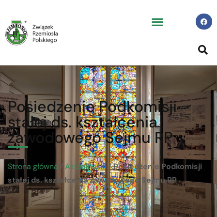
Posiedzenie Podkomisji
stałej ds. kształcenia
zawodowego Sejmu RP
Strona główna
/
Aktualności
/
Posiedzenie Podkomisji
stałej ds. kształcenia zawodowego Sejmu RP