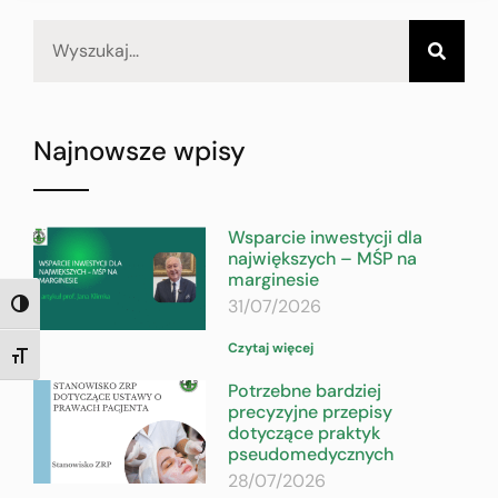
Najnowsze wpisy
Wsparcie inwestycji dla
największych – MŚP na
marginesie
31/07/2026
TOGGLE HIGH CONTRAST
Czytaj więcej
TOGGLE FONT SIZE
Potrzebne bardziej
precyzyjne przepisy
dotyczące praktyk
pseudomedycznych
28/07/2026