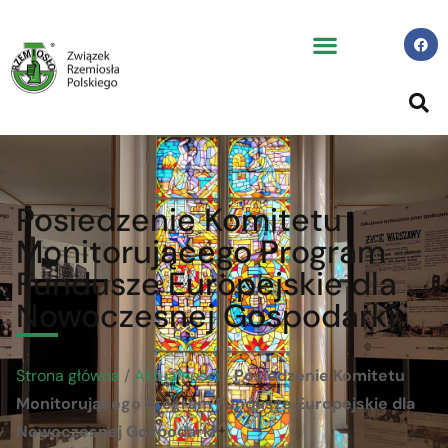
Posiedzenie Komitetu
Monitorującego Program
Fundusze Europejskie dla
Nowoczesnej Gospodarki
Strona główna
/
Aktualności
/
Posiedzenie Komitetu
Monitorującego Program Fundusze Europejskie dla
Nowoczesnej Gospodarki