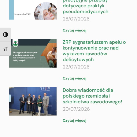
dotyczące praktyk
pseudomedycznych
28/07/2026
Czytaj więcej
TOGGLE HIGH CONTRAST
ZRP sygnatariuszem apelu o
kontynuowanie prac nad
TOGGLE FONT SIZE
wykazem zawodów
deficytowych
22/07/2026
Czytaj więcej
Dobra wiadomość dla
polskiego rzemiosła i
szkolnictwa zawodowego!
20/07/2026
Czytaj więcej