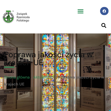
Poprawa jakości życia w
krajach UE
Strona główna
/
Aktualności
/
Poprawa jakości życia w
krajach UE