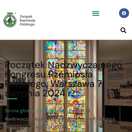
Początek Nadzwyczajnego
Kongresu Rzemiosła
Polskiego, Warszawa 7
sierpnia 2024 r.
Strona główna
/
Aktualności
/
Początek
Nadzwyczajnego Kongresu Rzemiosła Polskiego,
Warszawa 7 sierpnia 2024 r.