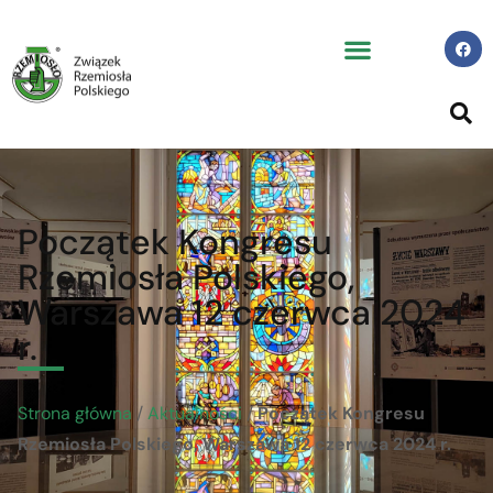
Początek Kongresu
Rzemiosła Polskiego,
Warszawa 12 czerwca 2024
r.
Strona główna
/
Aktualności
/
Początek Kongresu
Rzemiosła Polskiego, Warszawa 12 czerwca 2024 r.