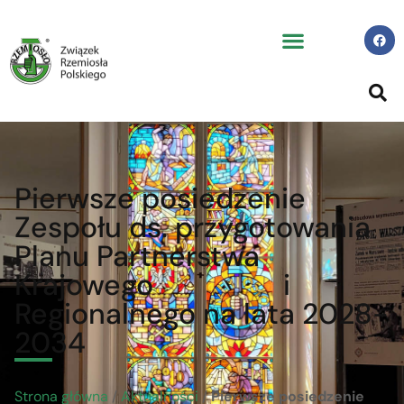
Pierwsze posiedzenie
Zespołu ds. przygotowania
Planu Partnerstwa
Krajowego i
Regionalnego na lata 2028-
2034
Strona główna
/
Aktualności
/
Pierwsze posiedzenie