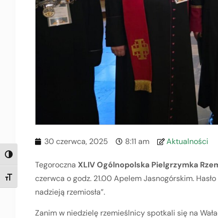
30 czerwca, 2025
8:11 am
Aktualności
TOGGLE HIGH CONTRAST
Tegoroczna
XLIV Ogólnopolska Pielgrzymka Rzem
czerwca o godz. 21.00 Apelem Jasnogórskim. Hasło
TOGGLE FONT SIZE
nadzieją rzemiosła”.
Zanim w niedzielę rzemieślnicy spotkali się na Wa