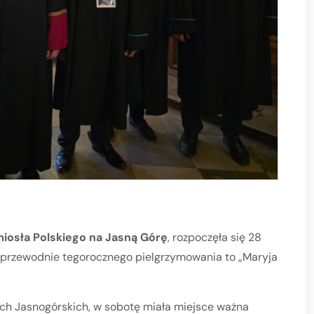
iosła Polskiego na Jasną Górę
, rozpoczęła się 28
 przewodnie tegorocznego pielgrzymowania to „Maryja
łach Jasnogórskich, w sobotę miała miejsce ważna