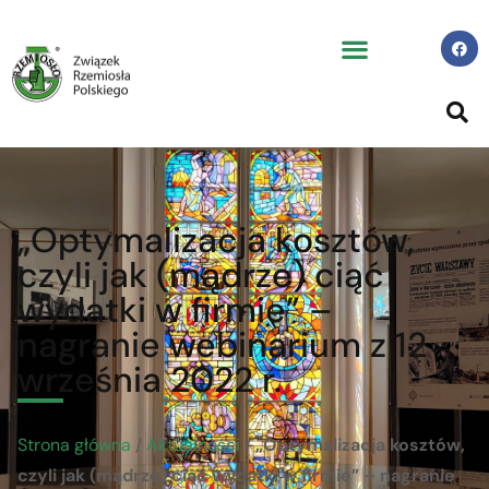
„Optymalizacja kosztów,
czyli jak (mądrze) ciąć
wydatki w firmie” –
nagranie webinarium z 12
września 2022 r.
Strona główna
/
Aktualności
/
„Optymalizacja kosztów,
czyli jak (mądrze) ciąć wydatki w firmie” – nagranie