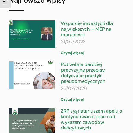
Najnowsze wpisy
TOGGLE FONT SIZE
Wsparcie inwestycji dla
największych – MŚP na
marginesie
31/07/2026
Czytaj więcej
Potrzebne bardziej
precyzyjne przepisy
dotyczące praktyk
pseudomedycznych
28/07/2026
Czytaj więcej
ZRP sygnatariuszem apelu o
kontynuowanie prac nad
wykazem zawodów
deficytowych