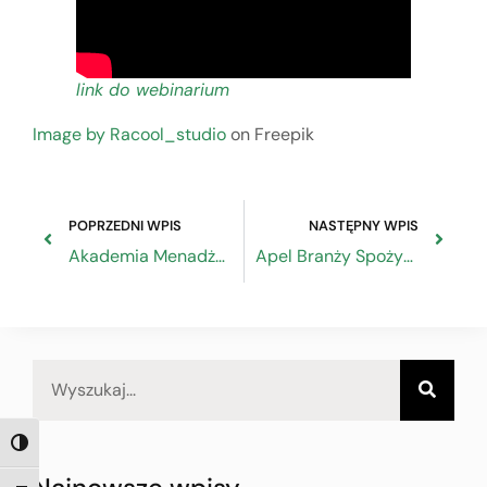
link do webinarium
Image by Racool_studio
on Freepik
POPRZEDNI WPIS
NASTĘPNY WPIS
Akademia Menadżera Innowacji – nowy nabór wniosków do V edycji programu potrwa do 14.10.2022 r.
Apel Branży Spożywczej do Premiera RP dotyczący wzrostu cen energii, gazu i surowców
TOGGLE HIGH CONTRAST