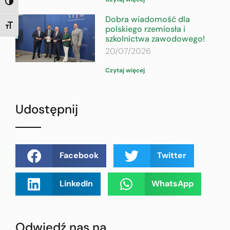
TOGGLE HIGH CONTRAST
Dobra wiadomość dla
TOGGLE FONT SIZE
polskiego rzemiosła i
szkolnictwa zawodowego!
20/07/2026
Czytaj więcej
Udostępnij
Facebook
Twitter
LinkedIn
WhatsApp
Odwiedź nas na