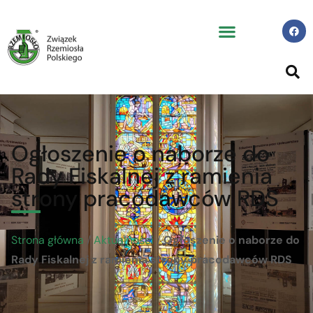
Ogłoszenie o naborze do
Rady Fiskalnej z ramienia
strony pracodawców RDS
Strona główna
/
Aktualności
/
Ogłoszenie o naborze do
Rady Fiskalnej z ramienia strony pracodawców RDS