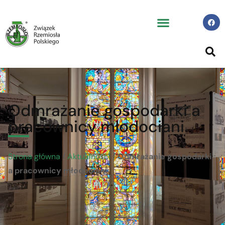
Odmrażanie gospodarki a
pracownicy młodociani
Strona główna
/
Aktualności
/
Odmrażanie gospodarki
a pracownicy młodociani