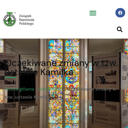
Oczekiwane zmiany w tzw.
ustawie Kamilka
Strona główna
/
Aktualności
/
Oczekiwane zmiany w
tzw. ustawie Kamilka