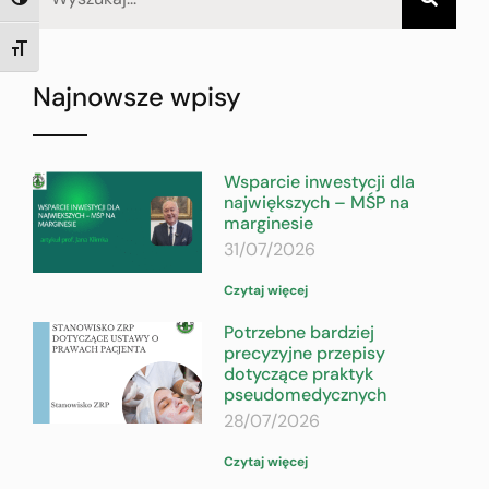
TOGGLE HIGH CONTRAST
TOGGLE FONT SIZE
Najnowsze wpisy
Wsparcie inwestycji dla
największych – MŚP na
marginesie
31/07/2026
Czytaj więcej
Potrzebne bardziej
precyzyjne przepisy
dotyczące praktyk
pseudomedycznych
28/07/2026
Czytaj więcej