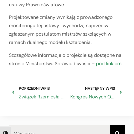
ustawy Prawo oświatowe.
Projektowane zmiany wynikają z prowadzonego
monitoringu tej ustawy i wychodzą naprzeciw
zgłaszanym postulatom mistrzów szkolących w
ramach dualnego modelu kształcenia.
Szczegółowe informacje o projekcie są dostępne na
stronie Ministerstwa Sprawiedliwości –
pod linkiem
.
POPRZEDNI WPIS
NASTĘPNY WPIS
Związek Rzemiosła Polskiego Zatrudni na stanowisko Dyrektor/ka Zespołu Finansowo-Księgowego/ Główna Księgowa/wy
Kongres Nowych Oczekiwań już jutro