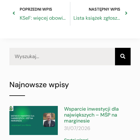
POPRZEDNI WPIS
NASTĘPNY WPIS
KSeF: więcej obowiązków zamiast przyspieszenia
Lista książek zgłoszonych do Konkursu Literackiego im. Władysława Reymonta
Najnowsze wpisy
Wsparcie inwestycji dla
największych – MŚP na
marginesie
31/07/2026
Czytaj więcej