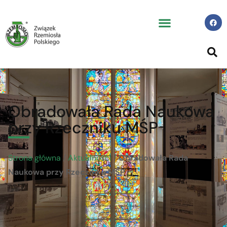
Obradowała Rada Naukowa
przy Rzeczniku MŚP
Strona główna
/
Aktualności
/
Obradowała Rada
Naukowa przy Rzeczniku MŚP