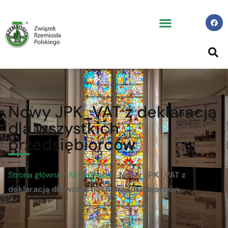
Nowy JPK_VAT z deklaracją
dla wszystkich
przedsiębiorców
Strona główna
/
Aktualności
/
Nowy JPK_VAT z
deklaracją dla wszystkich przedsiębiorców