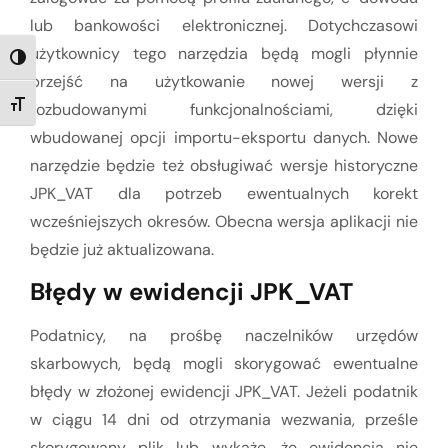
lub bankowości elektronicznej. Dotychczasowi
użytkownicy tego narzędzia będą mogli płynnie
TOGGLE HIGH CONTRAST
przejść na użytkowanie nowej wersji z
rozbudowanymi funkcjonalnościami, dzięki
TOGGLE FONT SIZE
wbudowanej opcji importu-eksportu danych. Nowe
narzędzie będzie też obsługiwać wersje historyczne
JPK_VAT dla potrzeb ewentualnych korekt
wcześniejszych okresów. Obecna wersja aplikacji nie
będzie już aktualizowana.
Błędy w ewidencji JPK_VAT
Podatnicy, na prośbę naczelników urzędów
skarbowych, będą mogli skorygować ewentualne
błędy w złożonej ewidencji JPK_VAT. Jeżeli podatnik
w ciągu 14 dni od otrzymania wezwania, prześle
skorygowany plik lub wykaże, że ewidencja nie