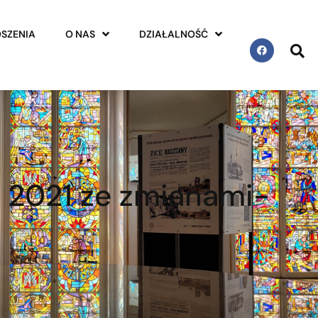
SZENIA
O NAS
DZIAŁALNOŚĆ
 2021 ze zmianami-