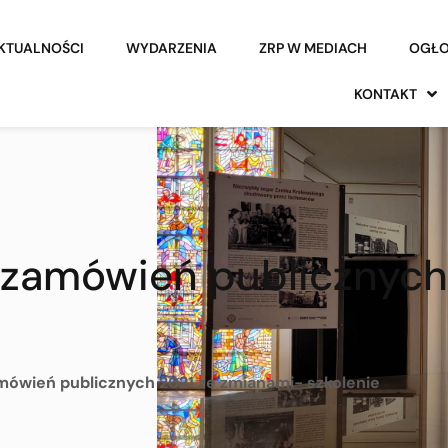
KTUALNOŚCI
WYDARZENIA
ZRP W MEDIACH
OGŁO
KONTAKT
zamówień publicznych
ówień publicznych 2021 ze zmianami- szkolenie