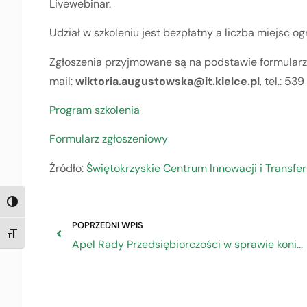
Livewebinar.
Udział w szkoleniu jest bezpłatny a liczba miejsc og
Zgłoszenia przyjmowane są na podstawie formularza
mail:
wiktoria.augustowska@it.kielce.pl
, tel.: 53
Program szkolenia
Formularz zgłoszeniowy
Źródło:
Świętokrzyskie Centrum Innowacji i Transferu
TOGGLE HIGH CONTRAST
POPRZEDNI WPIS
TOGGLE FONT SIZE
Apel Rady Przedsiębiorczości w sprawie konieczności tworzenia odpowiednich warunków prawnych i ekonomicznych funkcjonowania sektora bankowego w Polsce