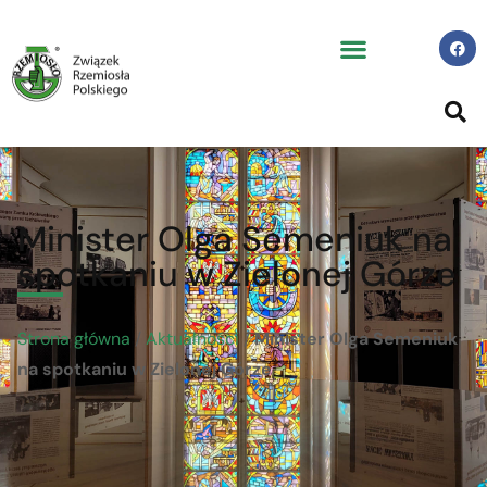
Minister Olga Semeniuk na
spotkaniu w Zielonej Górze
Strona główna
/
Aktualności
/
Minister Olga Semeniuk
na spotkaniu w Zielonej Górze