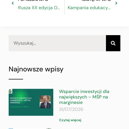
Rusza XX edycja Ogólnopolskiego Konkursu wiedzy o zasadach BHP „Bezpiecznie od startu”
Kampania edukacyjna Ministerstwa Zdrowia
Najnowsze wpisy
Wsparcie inwestycji dla
największych – MŚP na
marginesie
31/07/2026
Czytaj więcej