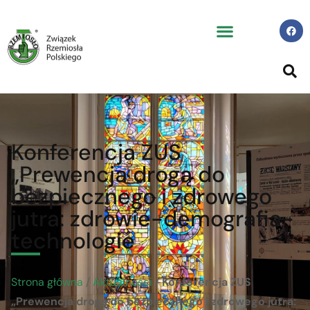
Konferencja ZUS
„Prewencja drogą do
bezpiecznego i zdrowego
jutra: zdrowie-demografia-
technologie
Strona główna
/
Aktualności
/
Konferencja ZUS
„Prewencja drogą do bezpiecznego i zdrowego jutra: