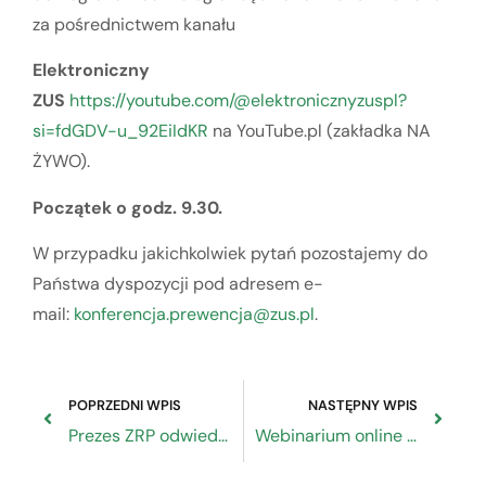
za pośrednictwem kanału
Elektroniczny
ZUS
https://youtube.com/@elektronicznyzuspl?
si=fdGDV-u_92EiIdKR
na YouTube.pl (zakładka NA
ŻYWO).
Początek o godz. 9.30.
W przypadku jakichkolwiek pytań pozostajemy do
Państwa dyspozycji pod adresem e-
mail:
konferencja.prewencja@zus.pl
.
POPRZEDNI WPIS
NASTĘPNY WPIS
Prezes ZRP odwiedził Targi GoldExpo 2024
Webinarium online o 11.30 na stronie PARP – Opakowania: nowe rozporządzenie opakowaniowe oraz oświadczenia środowiskowe