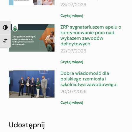
28/07/2026
Czytaj więcej
ZRP sygnatariuszem apelu o
TOGGLE HIGH CONTRAST
kontynuowanie prac nad
wykazem zawodów
TOGGLE FONT SIZE
deficytowych
22/07/2026
Czytaj więcej
Dobra wiadomość dla
polskiego rzemiosła i
szkolnictwa zawodowego!
20/07/2026
Czytaj więcej
Udostępnij