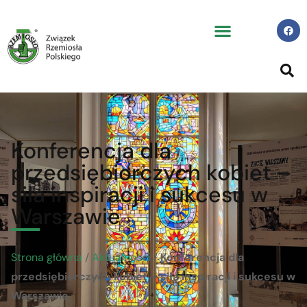
Konferencja dla
przedsiębiorczych kobiet –
siła inspiracji i sukcesu w
Warszawie
Strona główna
/
Aktualności
/
Konferencja dla
przedsiębiorczych kobiet – siła inspiracji i sukcesu w
Warszawie