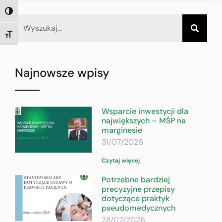
TOGGLE HIGH CONTRAST
TOGGLE FONT SIZE
Najnowsze wpisy
Wsparcie inwestycji dla
największych – MŚP na
marginesie
31/07/2026
Czytaj więcej
Potrzebne bardziej
precyzyjne przepisy
dotyczące praktyk
pseudomedycznych
28/07/2026