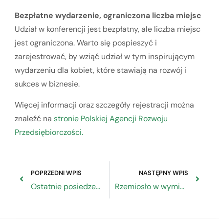
Bezpłatne wydarzenie, ograniczona liczba miejsc
Udział w konferencji jest bezpłatny, ale liczba miejsc
jest ograniczona. Warto się pospieszyć i
zarejestrować, by wziąć udział w tym inspirującym
wydarzeniu dla kobiet, które stawiają na rozwój i
sukces w biznesie.
Więcej informacji oraz szczegóły rejestracji można
znaleźć na
stronie Polskiej Agencji Rozwoju
Przedsiębiorczości.
POPRZEDNI WPIS
NASTĘPNY WPIS
Ostatnie posiedzenie Komitetu ds. Umowy Partnerstwa na lata 2014-2020
Rzemiosło w wymiarze artystycznym – wystawa prac warsztatowych w ramach Programu Polski Inkubator Rzemiosła