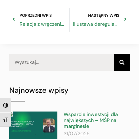
POPRZEDNI WPIS
NASTĘPNY WPIS
Relacja z wręczenia nagrody specjalnej Super Talent Rzemiosła w Radio Kielce
II ustawa deregulacyjna na warsztacie
Najnowsze wpisy
TOGGLE HIGH CONTRAST
Wsparcie inwestycji dla
największych – MŚP na
TOGGLE FONT SIZE
marginesie
31/07/2026