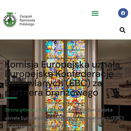
Komisja Europejska uznała
Europejską Konfederację
Budowlanych (EBC) za
partnera branżowego
Strona główna
/
Aktualności
/
Komisja Europejska
uznała Europejską Konfederację Budowlanych (EBC)
za partnera branżowego