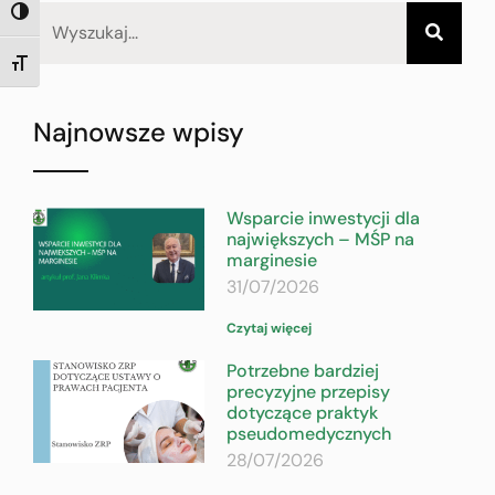
TOGGLE HIGH CONTRAST
TOGGLE FONT SIZE
Najnowsze wpisy
Wsparcie inwestycji dla
największych – MŚP na
marginesie
31/07/2026
Czytaj więcej
Potrzebne bardziej
precyzyjne przepisy
dotyczące praktyk
pseudomedycznych
28/07/2026