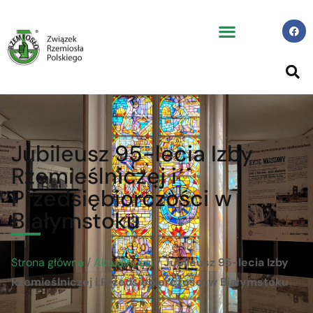
Jubileusz 95-lecia Izby
Rzemieślniczej i
Przedsiębiorczości w
Białymstoku
Strona główna
/
Aktualności
/
Jubileusz 95-lecia Izby
Rzemieślniczej i Przedsiębiorczości w Białymstoku