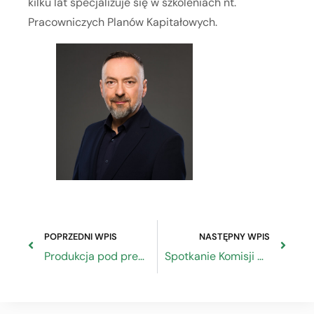
kilku lat specjalizuje się w szkoleniach nt.
Pracowniczych Planów Kapitałowych.
POPRZEDNI WPIS
NASTĘPNY WPIS
Produkcja pod presją, spowolnienie w budownictwie i odporność kategorii usług
Spotkanie Komisji Branżowej Bioenergoterapeutów, Radiestetów i Naturopatów w ZRP