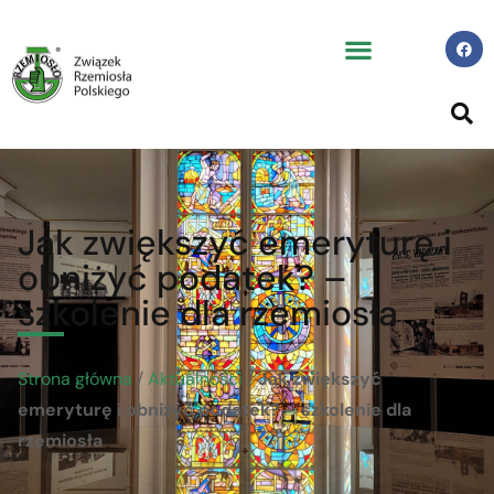
Jak zwiększyć emeryturę i
obniżyć podatek? –
szkolenie dla rzemiosła
Strona główna
/
Aktualności
/
Jak zwiększyć
emeryturę i obniżyć podatek? – szkolenie dla
rzemiosła