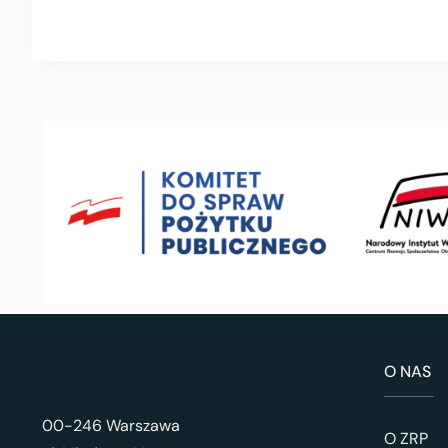
O NAS
00-246 Warszawa
O ZRP