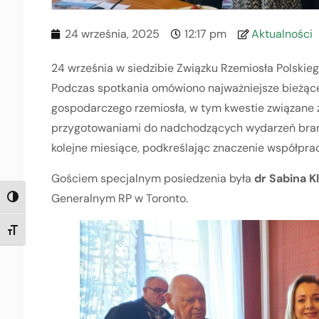
24 września, 2025
12:17 pm
Aktualności
24 września w siedzibie Związku Rzemiosła Polskieg
Podczas spotkania omówiono najważniejsze bieżące
gospodarczego rzemiosła, w tym kwestie związane 
przygotowaniami do nadchodzących wydarzeń branż
kolejne miesiące, podkreślając znaczenie współprac
Gościem specjalnym posiedzenia była
dr
Sabina K
Generalnym RP w Toronto.
TOGGLE HIGH CONTRAST
TOGGLE FONT SIZE