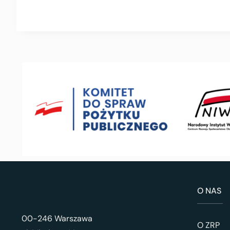
O NAS
00-246 Warszawa
O ZRP