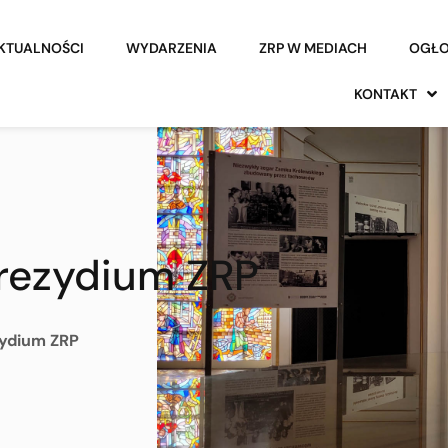
KTUALNOŚCI
WYDARZENIA
ZRP W MEDIACH
OGŁO
KONTAKT
Prezydium ZRP
zydium ZRP