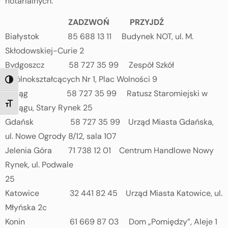
notarialnych.
ZADZWOŃ PRZYJDŹ
Białystok 85 688 13 11 Budynek NOT, ul. M.
Skłodowskiej-Curie 2
Bydgoszcz 58 727 35 99 Zespół Szkół
Ogólnokształcących Nr 1, Plac Wolności 9
TOGGLE HIGH CONTRAST
Elbląg 58 727 35 99 Ratusz Staromiejski w
TOGGLE FONT SIZE
Elblągu, Stary Rynek 25
Gdańsk 58 727 35 99 Urząd Miasta Gdańska,
ul. Nowe Ogrody 8/12, sala 107
Jelenia Góra 71 738 12 01 Centrum Handlowe Nowy
Rynek, ul. Podwale
25
Katowice 32 441 82 45 Urząd Miasta Katowice, ul.
Młyńska 2c
Konin 61 669 87 03 Dom „Pomiędzy”, Aleje 1