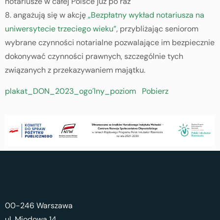
notariusze w całej Polsce już po raz
8. angażują się w akcję
„Bezpłatny wykład notariusza na
uniwersytecie trzeciego wieku”
, przybliżając seniorom
wybrane czynności notarialne pozwalające im bezpiecznie
dokonywać czynności prawnych, szczególnie tych
związanych z przekazywaniem majątku.
plakat_DON_2023_ogo´lny_poziom
Pobierz
00-246 Warszawa
ul. Miodowa 14