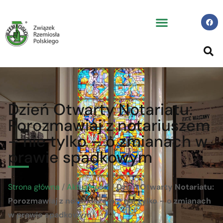
Dzień Otwarty Notariatu:
Porozmawiaj z notariuszem
– nie tylko – o zmianach w
prawie spadkowym
Strona główna
/
Aktualności
/
Dzień Otwarty Notariatu:
Porozmawiaj z notariuszem – nie tylko – o zmianach
w prawie spadkowym