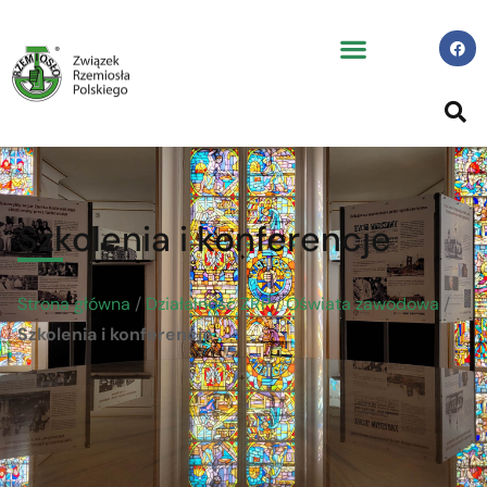
Szkolenia i konferencje
Strona główna
/
Działalność ZRP
/
Oświata zawodowa
/
Szkolenia i konferencje