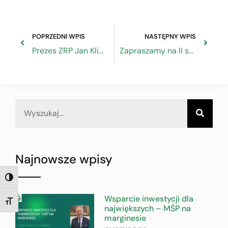
POPRZEDNI WPIS
NASTĘPNY WPIS
Prezes ZRP Jan Klimek o płacy minimalnej w Prawo.pl
Zapraszamy na II spotkanie Kobiet Rzemiosła
Najnowsze wpisy
TOGGLE HIGH CONTRAST
Wsparcie inwestycji dla
TOGGLE FONT SIZE
największych – MŚP na
marginesie