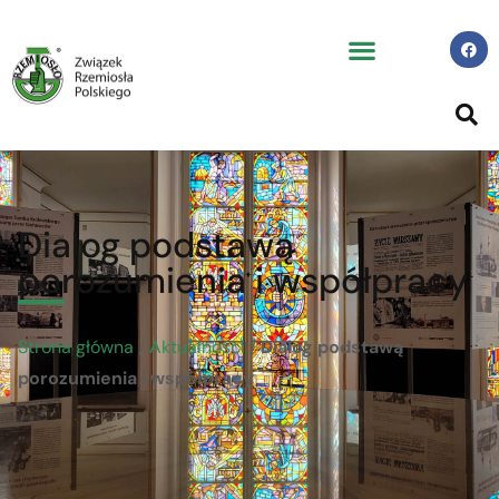
Dialog podstawą
porozumienia i współpracy
Strona główna
/
Aktualności
/
Dialog podstawą
porozumienia i współpracy