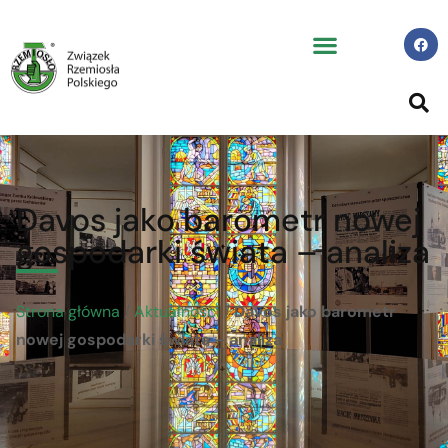
Davos jako barometr nowej
gospodarki świata – analiza
Strona główna
/
Aktualności
/
Davos jako barometr
nowej gospodarki świata – analiza