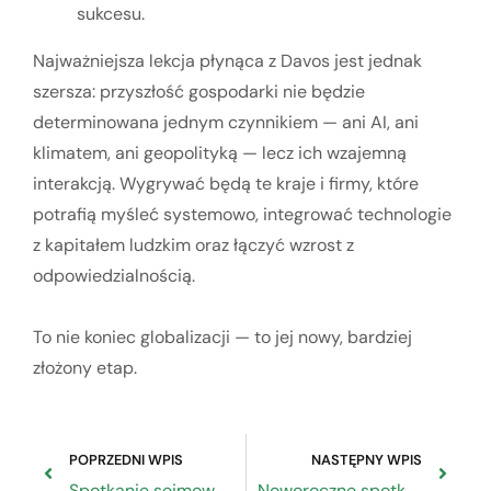
sukcesu.
Najważniejsza lekcja płynąca z Davos jest jednak
szersza: przyszłość gospodarki nie będzie
determinowana jednym czynnikiem — ani AI, ani
klimatem, ani geopolityką — lecz ich wzajemną
interakcją. Wygrywać będą te kraje i firmy, które
potrafią myśleć systemowo, integrować technologie
z kapitałem ludzkim oraz łączyć wzrost z
odpowiedzialnością.
To nie koniec globalizacji — to jej nowy, bardziej
złożony etap.
POPRZEDNI WPIS
NASTĘPNY WPIS
Spotkanie sejmowej Podkomisji na temat funkcjonowania Branżowych Centrów Umiejętności
Noworoczne spotkanie w Nowym Sączu