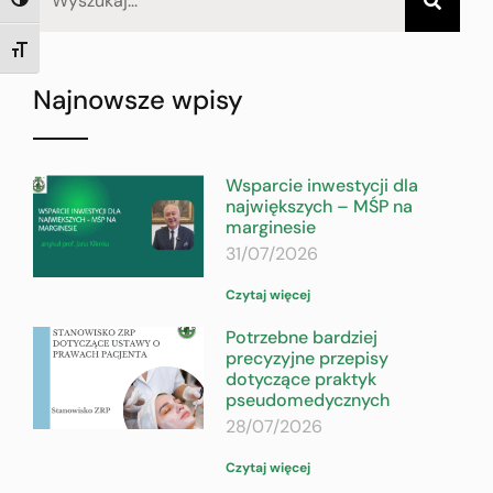
TOGGLE HIGH CONTRAST
TOGGLE FONT SIZE
Najnowsze wpisy
Wsparcie inwestycji dla
największych – MŚP na
marginesie
31/07/2026
Czytaj więcej
Potrzebne bardziej
precyzyjne przepisy
dotyczące praktyk
pseudomedycznych
28/07/2026
Czytaj więcej