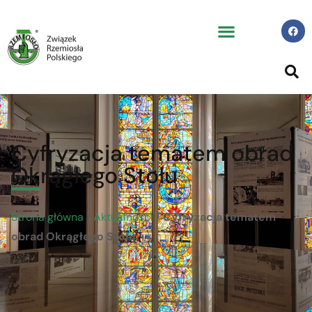
Cyfryzacja tematem obrad
Okrągłego Stołu
Strona główna
/
Aktualności
/
Cyfryzacja tematem
obrad Okrągłego Stołu