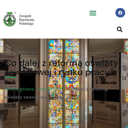
Co dalej z reformą oświaty
zawodowej i rynku pracy?
Strona główna
/
Aktualności
/
Co dalej z reformą
oświaty zawodowej i rynku pracy?