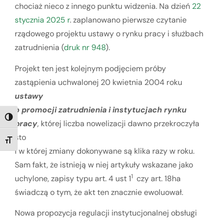
chociaż nieco z innego punktu widzenia. Na dzień
22
stycznia 2025 r
. zaplanowano pierwsze czytanie
rządowego projektu ustawy o rynku pracy i służbach
zatrudnienia (
druk nr 948
).
Projekt ten jest kolejnym podjęciem próby
zastąpienia uchwalonej 20 kwietnia 2004 roku
ustawy
o promocji zatrudnienia i instytucjach rynku
TOGGLE HIGH CONTRAST
pracy
, której liczba nowelizacji dawno przekroczyła
sto
TOGGLE FONT SIZE
i w której zmiany dokonywane są klika razy w roku.
Sam fakt, że istnieją w niej artykuły wskazane jako
1
uchylone, zapisy typu art. 4 ust 1
czy art. 18ha
świadczą o tym, że akt ten znacznie ewoluował.
Nowa propozycja regulacji instytucjonalnej obsługi