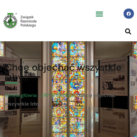
Chcę objechać wszystkie
Izby…
Strona główna
/
ZRP w mediach
/
Chcę objechać
wszystkie Izby…