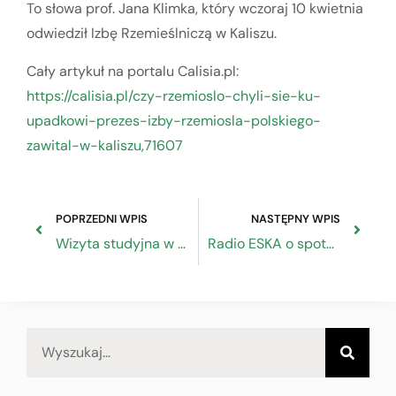
To słowa prof. Jana Klimka, który wczoraj 10 kwietnia
odwiedził Izbę Rzemieślniczą w Kaliszu.
Cały artykuł na portalu Calisia.pl:
https://calisia.pl/czy-rzemioslo-chyli-sie-ku-
upadkowi-prezes-izby-rzemiosla-polskiego-
zawital-w-kaliszu,71607
POPRZEDNI WPIS
NASTĘPNY WPIS
Wizyta studyjna w Izbie Rzemieślniczej w Kaliszu
Radio ESKA o spotkaniu w Kaliszu