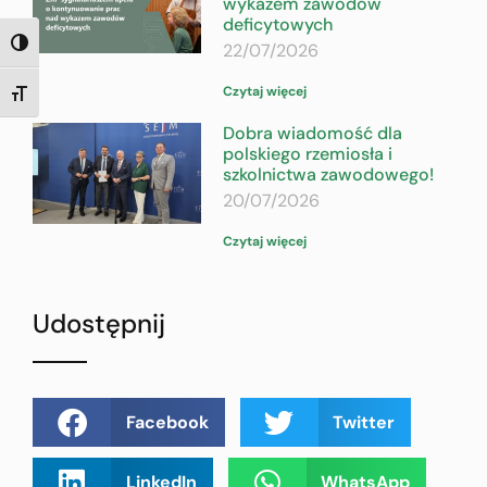
wykazem zawodów
deficytowych
22/07/2026
TOGGLE HIGH CONTRAST
Czytaj więcej
TOGGLE FONT SIZE
Dobra wiadomość dla
polskiego rzemiosła i
szkolnictwa zawodowego!
20/07/2026
Czytaj więcej
Udostępnij
Facebook
Twitter
LinkedIn
WhatsApp